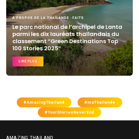
À PROPOS DE LA THAÏLANDE
-
FAITS
Le parc national de l’archipel de Lanta
parmi les dix lauréats thaïlandais du
classement “Green Destinations Top
100 Stories 2025”
LIRE PLUS
#AmazingThailand
#maThaïlande
#YourStoriesNeverEnd
AMAZING THAILAND