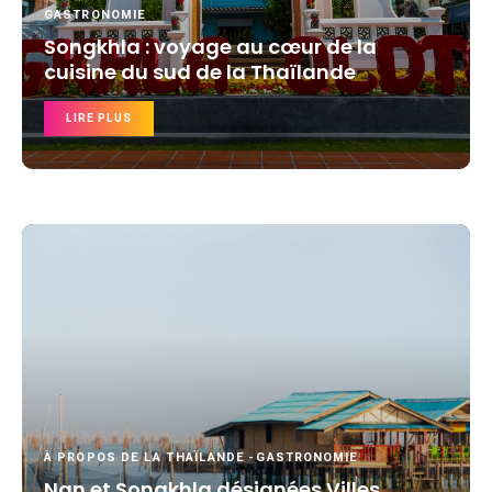
GASTRONOMIE
Songkhla : voyage au cœur de la
cuisine du sud de la Thaïlande
LIRE PLUS
À PROPOS DE LA THAÏLANDE
-
GASTRONOMIE
Nan et Songkhla désignées Villes