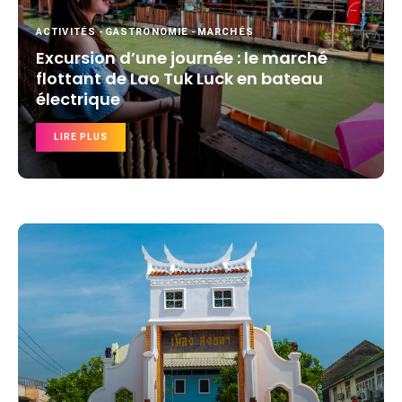
ACTIVITÉS
-
GASTRONOMIE
-
MARCHÉS
Excursion d’une journée : le marché
flottant de Lao Tuk Luck en bateau
électrique
LIRE PLUS