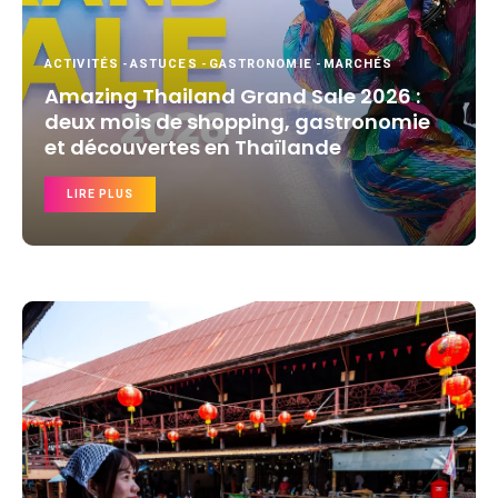
ACTIVITÉS
-
ASTUCES
-
GASTRONOMIE
-
MARCHÉS
Amazing Thailand Grand Sale 2026 :
deux mois de shopping, gastronomie
et découvertes en Thaïlande
LIRE PLUS