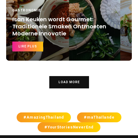
GASTRONOMIE
Isan Keuken wordt Gourmet:
Traditionele Smaken Ontmoeten
Moderne Innovatie
LIRE PLUS
LOAD MORE
#AmazingThailand
#maThaïlande
#YourStoriesNeverEnd