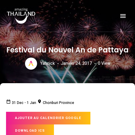
Officiële website van de Toeristische Autoriteit van Thailand.
AMAZING THAILAND
Festival du Nouvel An de Pattaya
Yannick
Janvier 24, 2017
0
View
31 Dec
-
1 Jan
Chonburi Province
AJOUTER AU CALENDRIER GOOGLE
DOWNLOAD ICS