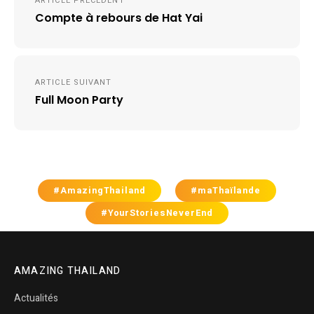
ARTICLE PRÉCÉDENT
de
Compte à rebours de Hat Yai
l’article
ARTICLE SUIVANT
Full Moon Party
#AmazingThailand
#maThaïlande
#YourStoriesNeverEnd
AMAZING THAILAND
Actualités