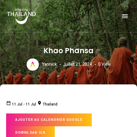
Officiële website van de Toeristische Autoriteit van Thailand.
AMAZING THAILAND
Khao Phansa
Yannick
Juillet 21, 2024
0
View
11 Jul
-
11 Jul
Thailand
AJOUTER AU CALENDRIER GOOGLE
DOWNLOAD ICS