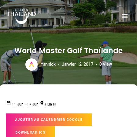
Officiële website van de Toeristische Autoriteit van Thailand.
AMAZING THAILAND
World Master Golf Thaïlande
Yannick
Janvier 12, 2017
0
View
11 Jun
-
17 Jun
Hua Hi
AJOUTER AU CALENDRIER GOOGLE
DOWNLOAD ICS