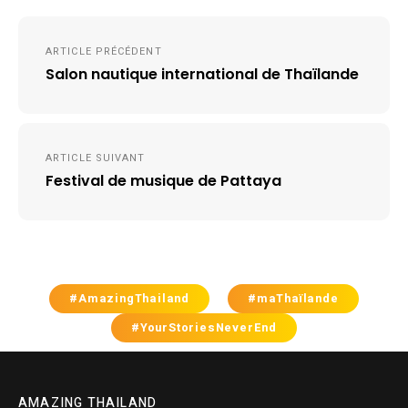
Navigation
ARTICLE PRÉCÉDENT
de
Salon nautique international de Thaïlande
l’article
ARTICLE SUIVANT
Festival de musique de Pattaya
#AmazingThailand
#maThaïlande
#YourStoriesNeverEnd
AMAZING THAILAND