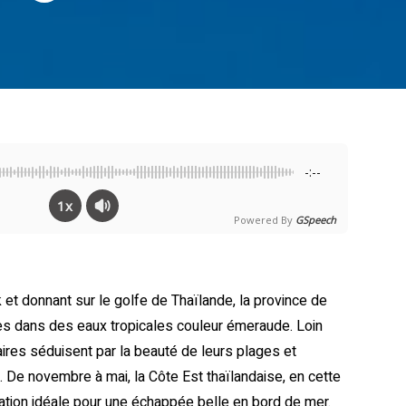
-:--
1x
Powered By
GSpeech
 et donnant sur le golfe de Thaïlande, la province de
nées dans des eaux tropicales couleur émeraude. Loin
laires séduisent par la beauté de leurs plages et
s. De novembre à mai, la Côte Est thaïlandaise, en cette
nation idéale pour une échappée belle en bord de mer.