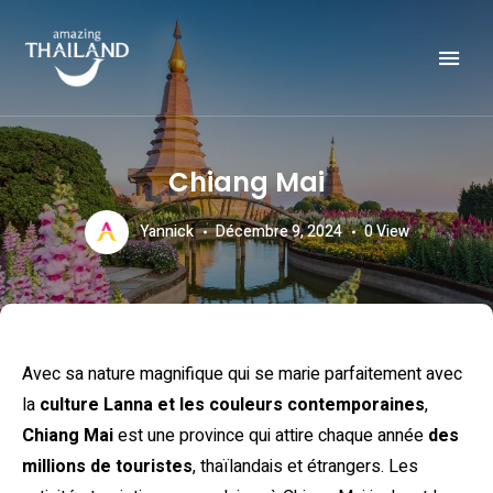
Officiële website van de Toeristische Autoriteit van Thailand.
AMAZING THAILAND
Chiang Mai
Yannick
Décembre 9, 2024
0
View
Avec sa nature magnifique qui se marie parfaitement avec
la
culture Lanna et les couleurs contemporaines
,
Chiang Mai
est une province qui attire chaque année
des
millions de touristes
, thaïlandais et étrangers. Les