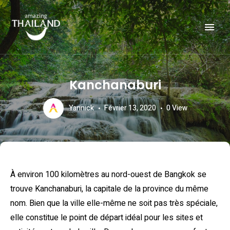
Officiële website van de Toeristische Autoriteit van Thailand.
AMAZING THAILAND
Kanchanaburi
Yannick
Février 13, 2020
0
View
À environ 100 kilomètres au nord-ouest de Bangkok se
trouve Kanchanaburi, la capitale de la province du même
nom. Bien que la ville elle-même ne soit pas très spéciale,
elle constitue le point de départ idéal pour les sites et