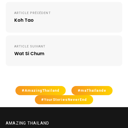
Navigation
ARTICLE PRÉCÉDENT
de
Koh Tao
l’article
ARTICLE SUIVANT
Wat Si Chum
#AmazingThailand
#maThaïlande
#YourStoriesNeverEnd
AMAZING THAILAND