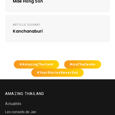
Mae Hong Son
l’article
ARTICLE SUIVANT
Kanchanaburi
#AmazingThailand
#maThaïlande
#YourStoriesNeverEnd
AMAZING THAILAND
Actualités
Les conseils de Jan