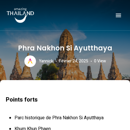
Officiële website van de Toeristische Autoriteit van Thailand.
AMAZING THAILAND
Phra Nakhon Si Ayutthaya
Yannick
Février 24, 2025
0
View
Points forts
Parc historique de Phra Nakhon Si Ayutthaya
Khum Khun Phaen