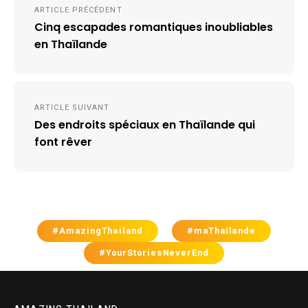
ARTICLE PRÉCÉDENT
de
Cinq escapades romantiques inoubliables
l’article
en Thaïlande
ARTICLE SUIVANT
Des endroits spéciaux en Thaïlande qui
font rêver
#AmazingThailand
#maThaïlande
#YourStoriesNeverEnd