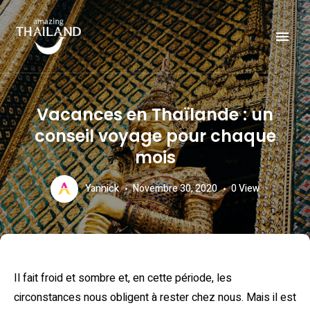
Officiële website van de Toeristische Autoriteit van Thailand.
AMAZING THAILAND
Vacances en Thaïlande : un
conseil voyage pour chaque
mois
Yannick
Novembre 30, 2020
0
View
Il fait froid et sombre et, en cette période, les
circonstances nous obligent à rester chez nous. Mais il est