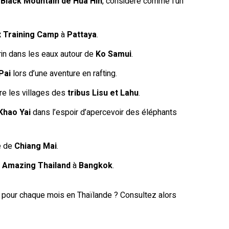
Black Mountain de Hua Hin
, considéré comme l’un
x Training Camp
à
Pattaya
.
rin dans les eaux autour de
Ko Samui
.
Pai
lors d’une aventure en rafting.
Ne manquez rien de nouveau
re les villages des
tribus Lisu et Lahu
.
Khao Yai
dans l’espoir d’apercevoir des éléphants
le de
Chiang Mai
.
 Amazing Thailand
à
Bangkok
.
 pour chaque mois en Thaïlande ? Consultez alors