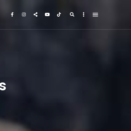
Search
Sidebar
s