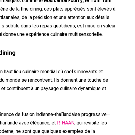
blématiques comme le
Massaman-curry, le Tom Yum
cène de la fine dining, ces plats appréciés sont élevés à
isanales, de la précision et une attention aux détails.
is subtile dans les repas quotidiens, est mise en valeur
 donne une expérience culinaire multisensorielle.
dining
 haut lieu culinaire mondial où chefs innovants et
du monde se rencontrent. Ils donnent une touche de
ls et contribuent à un paysage culinaire dynamique et
rience de fusion indienne-thaïlandaise progressive—
 Thaïlande avec élégance, et
R-HAAN
, qui revisite les
moderne, ne sont que quelques exemples de la