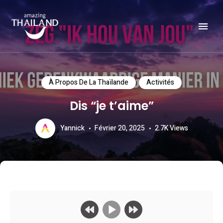
Officiële website van de Toeristische Autoriteit van Thailand.
AMAZING THAILAND
À Propos De La Thaïlande
Activités
Dis “je t’aime”
Yannick
Février 20, 2025
2.7K
Views