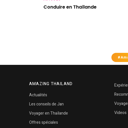
Conduire en Thaïlande
#Ama
AMAZING THAILAND
Expéri
Recomm
Actualités
Voyage
Les conseils de Jan
Videos
Voyager en Thaïlande
Offres spéciales