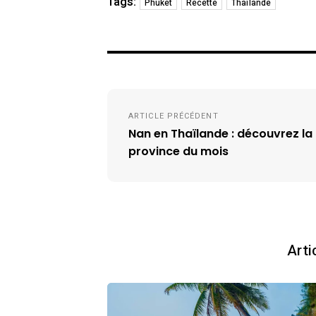
Tags:
Phuket
Recette
Thaïlande
Navigation
ARTICLE PRÉCÉDENT
de
Nan en Thaïlande : découvrez la
l’article
province du mois
Arti