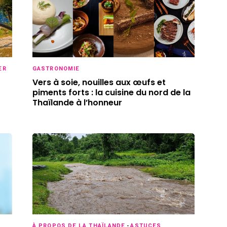
ER
GASTRONOMIE
Vers à soie, nouilles aux œufs et
piments forts : la cuisine du nord de la
Thaïlande à l’honneur
Ne manquez rien de nouveau
À PROPOS DE LA THAÏLANDE
-
ASTUCES